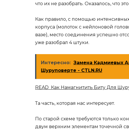
что их не разобрать. Оказалось, что эт
Как правило, с помощью интенсивных
корпуса (молоток с нейлоновой голов
вазе), место соединения успешно отс
уже разобрал 4 штуки.
Интересно:
Замена Кадмиевых А
Шуруповерте - CTLN.RU
READ Как Намагнитить Биту Для Шур
Та часть, которая нас интересует.
По старой схеме требуются только к
двум верхним элементам точечной св