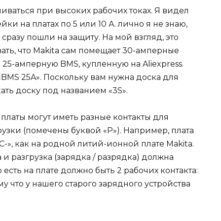
ниваться при высоких рабочих токах. Я видел
ки на платах по 5 или 10 А. лично я не знаю,
 сразу пошли на защиту. На мой взгляд, это
азать, что Makita сам помещает 30-амперные
 25-амперную BMS, купленную на Aliexpress.
«BMS 25A». Поскольку вам нужна доска для
ать доску под названием «3S».
платы могут иметь разные контакты для
рузки (помечены буквой «P»). Например, плата
«C-», как на родной литий-ионной плате Makita.
 и разгрузка (зарядка / разрядка) должна
 есть на плате должно быть 2 рабочих контакта:
му что у нашего старого зарядного устройства