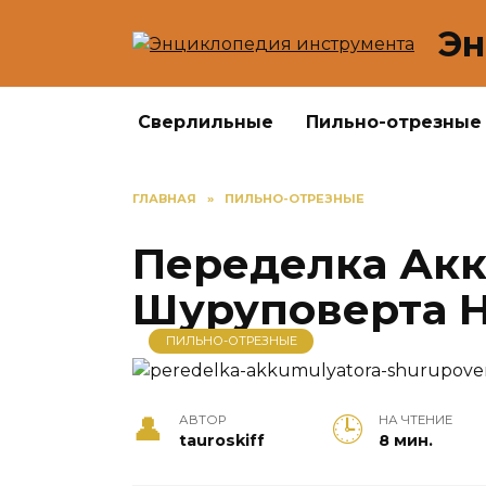
Перейти
Эн
к
содержанию
Сверлильные
Пильно-отрезные
ГЛАВНАЯ
»
ПИЛЬНО-ОТРЕЗНЫЕ
Переделка Ак
Шуруповерта На
ПИЛЬНО-ОТРЕЗНЫЕ
АВТОР
НА ЧТЕНИЕ
tauroskiff
8 мин.