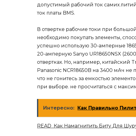
допустимый рабочий ток самих лити
ток платы BMS.
В отвертке рабочие токи при большой
необходимо покупать элементы, спос
успешно использую 30-амперные 1865
20-амперную Sanyo UR18650NSX (2600
отвертках. Но, например, китайский T
Panasonic NCR18650B на 3400 мАч не п
что не гонитесь за емкостью элементо
при выборе. не просчитаться с макс
Интересно:
Как Правильно Пилит
READ Как Намагнитить Биту Для Шур