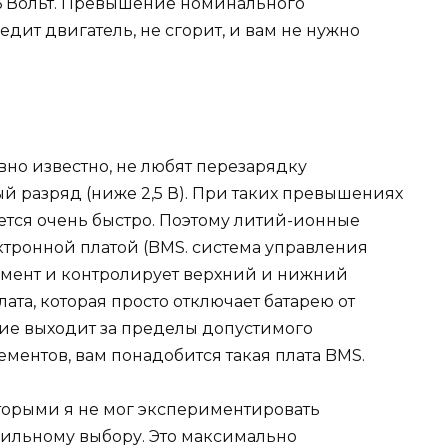
2,6 Вольт. Превышение номинального
ит двигатель, не сгорит, и вам не нужно
но известно, не любят перезарядку
й разряд (ниже 2,5 В). При таких превышениях
ется очень быстро. Поэтому литий-ионные
ктронной платой (BMS. система управления
лемент и контролирует верхний и нижний
ата, которая просто отключает батарею от
ие выходит за пределы допустимого
ементов, вам понадобится такая плата BMS.
оторыми я не мог экспериментировать
вильному выбору. Это максимально