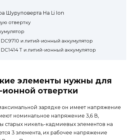
а Шуруповерта На Li Ion
ную отвертку
кумулятор
a DC9710 и литий-ионный аккумулятор
 DC1414 T и литий-ионный аккумулятор
какие элементы нужны для
-ионной отвертки
При максимальной зарядке он имеет напряжение
меют номинальное напряжение 3,6 В,
ны старых никель-кадмиевых элементов на
тся 3 элемента, их рабочее напряжение