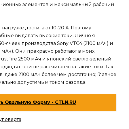
й-ионных элементов и максимальный рабочий
 нагрузке достигают 10-20 А. Поэтому
обные выдавать высокие токи. Лично я
0-ячеек производства Sony VTC4 (2100 мАч) и
 мАч). Они прекрасно работают в моих
rustFire 2500 мАч и японский светло-зеленый
одходят, они не рассчитаны на такие токи. Так
в. даже 2100 мАч более чем достаточно; Главное
имально допустимым током разряда.
ь Овальную Форму - CTLN.RU
уповерта