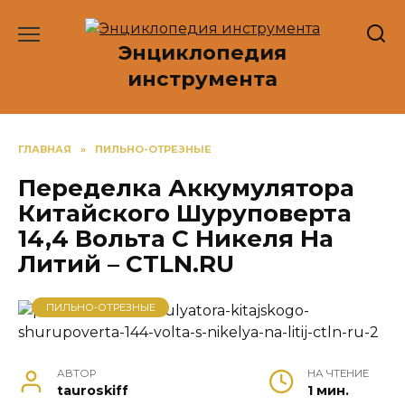
Перейти
к
Энциклопедия
содержанию
инструмента
ГЛАВНАЯ
»
ПИЛЬНО-ОТРЕЗНЫЕ
Переделка Аккумулятора
Китайского Шуруповерта
14,4 Вольта С Никеля На
Литий – CTLN.RU
ПИЛЬНО-ОТРЕЗНЫЕ
АВТОР
НА ЧТЕНИЕ
tauroskiff
1 мин.