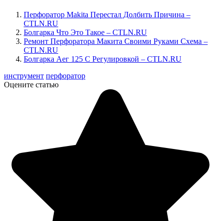
Перфоратор Makita Перестал Долбить Причина –
CTLN.RU
Болгарка Что Это Такое – CTLN.RU
Ремонт Перфоратора Макита Своими Руками Схема –
CTLN.RU
Болгарка Аег 125 С Регулировкой – CTLN.RU
инструмент
перфоратор
Оцените статью