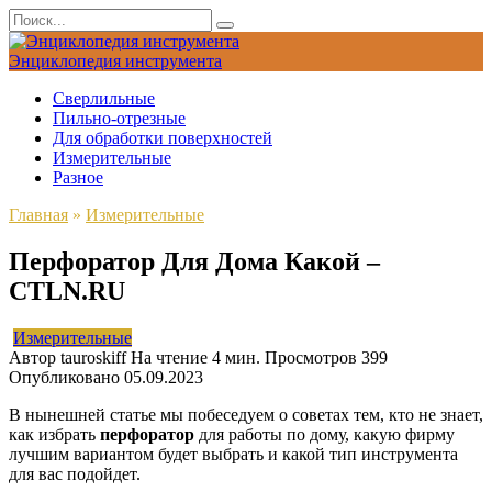
Перейти
Search
к
for:
содержанию
Энциклопедия инструмента
Сверлильные
Пильно-отрезные
Для обработки поверхностей
Измерительные
Разное
Главная
»
Измерительные
Перфоратор Для Дома Какой –
CTLN.RU
Измерительные
Автор
tauroskiff
На чтение
4 мин.
Просмотров
399
Опубликовано
05.09.2023
В нынешней статье мы побеседуем о советах тем, кто не знает,
как избрать
перфоратор
для работы по дому, какую фирму
лучшим вариантом будет выбрать и какой тип инструмента
для вас подойдет.