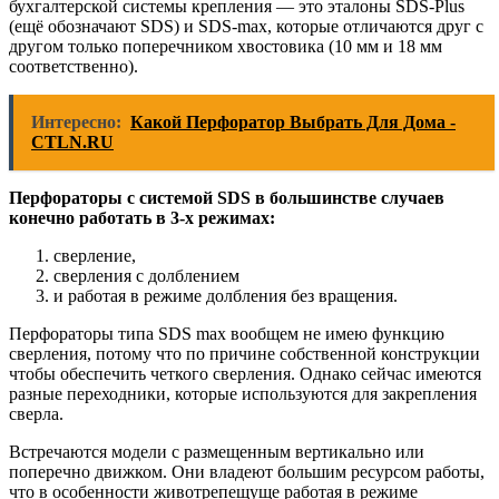
бухгалтерской системы крепления — это эталоны SDS-Plus
(ещё обозначают SDS) и SDS-max, которые отличаются друг с
другом только поперечником хвостовика (10 мм и 18 мм
соответственно).
Интересно:
Какой Перфоратор Выбрать Для Дома -
CTLN.RU
Перфораторы с системой SDS в большинстве случаев
конечно работать в 3-х режимах:
сверление,
сверления с долблением
и работая в режиме долбления без вращения.
Перфораторы типа SDS max вообщем не имею функцию
сверления, потому что по причине собственной конструкции
чтобы обеспечить четкого сверления. Однако сейчас имеются
разные переходники, которые используются для закрепления
сверла.
Встречаются модели с размещенным вертикально или
поперечно движком. Они владеют большим ресурсом работы,
что в особенности животрепещуще работая в режиме