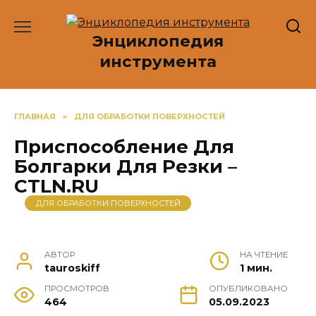
Перейти
к
Энциклопедия
содержанию
инструмента
ГЛАВНАЯ
»
ДЛЯ ОБРАБОТКИ ПОВЕРХНОСТЕЙ
Приспособление Для
Болгарки Для Резки –
CTLN.RU
ДЛЯ ОБРАБОТКИ ПОВЕРХНОСТЕЙ
АВТОР
НА ЧТЕНИЕ
tauroskiff
1 мин.
ПРОСМОТРОВ
ОПУБЛИКОВАНО
464
05.09.2023