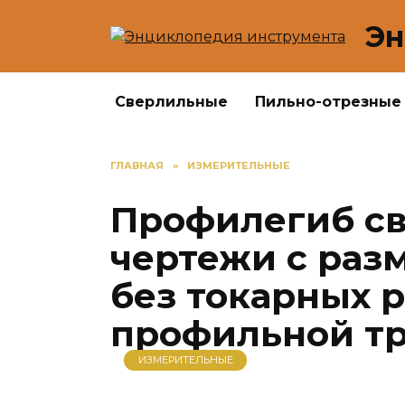
Перейти
Эн
к
содержанию
Сверлильные
Пильно-отрезные
ГЛАВНАЯ
»
ИЗМЕРИТЕЛЬНЫЕ
Профилегиб с
чертежи с раз
без токарных р
профильной т
ИЗМЕРИТЕЛЬНЫЕ