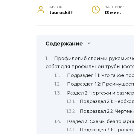
АВТОР
НА ЧТЕНИЕ
tauroskiff
13 мин.
Содержание
Профилегиб своими руками: че
работ для профильной трубы (фот
Подраздел 1.1: Что такое п
Подраздел 1.2: Преимущест
Раздел 2: Чертежи и разме
Подраздел 2.1: Необх
Подраздел 2.2: Черте
Раздел 3: Схемы без токар
Подраздел 3.1: Проце