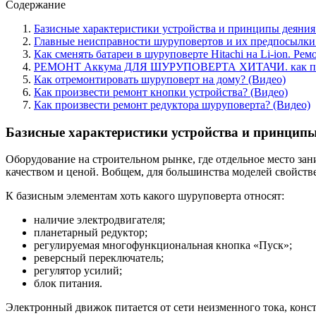
Содержание
Базисные характеристики устройства и принципы деяния
Главные неисправности шуруповертов и их предпосылки
Как сменять батареи в шуруповерте Hitachi на Li-ion. Ре
РЕМОНТ Аккума ДЛЯ ШУРУПОВЕРТА ХИТАЧИ. как пере
Как отремонтировать шуруповерт на дому? (Видео)
Как произвести ремонт кнопки устройства? (Видео)
Как произвести ремонт редуктора шуруповерта? (Видео)
Базисные характеристики устройства и принцип
Оборудование на строительном рынке, где отдельное место за
качеством и ценой. Вобщем, для большинства моделей свойст
К базисным элементам хоть какого шуруповерта относят:
наличие электродвигателя;
планетарный редуктор;
регулируемая многофункциональная кнопка «Пуск»;
реверсный переключатель;
регулятор усилий;
блок питания.
Электронный движок питается от сети неизменного тока, кон