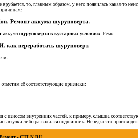
врубается, то, главным образом, у него появилась какая-то неи
 причинам:
-ion. Ремонт аккума
шуруповерта
.
т
аккума
шуруповерта в кустарных условиях
. Ремо.
И
. как переработать шуруповерт.
ючи.
 отметим её соответствующие признаки:
я с износом внутренних частей, к примеру, слышна соответств
ились втулки либо развалился подшипник. Нередко это происходи
 Ремонт - CTLN.RU