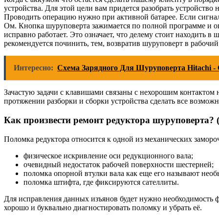
устройства. Для этой цели вам придется разобрать устройство 
Проводить операцию нужно при активной батарее. Если сигнал
Ом. Кнопка шуруповерта зажимается по полной программе и оп
исправно работает. Это означает, что делему стоит находить в
рекомендуется починить, тем, возвратив шуруповерт в рабочий
Интересно:
Схема Зарядного Для Шуруповерта Hitachi 
Зачастую задачи с клавишами связаны с нехорошим контактом н
протяжении разборки и сборки устройства сделать все возможно
Как произвести
ремонт
редуктора шуруповерта? (
Поломка редуктора относится к одной из механических заморо
физическое искривление оси редукционного вала;
очевидный недостаток рабочей поверхности шестерней;
поломка опорной втулки вала как еще его называют нео
поломка штифта, где фиксируются сателлиты.
Для исправления данных изъянов будет нужно необходимость 
хорошо и буквально диагностировать поломку и убрать её.