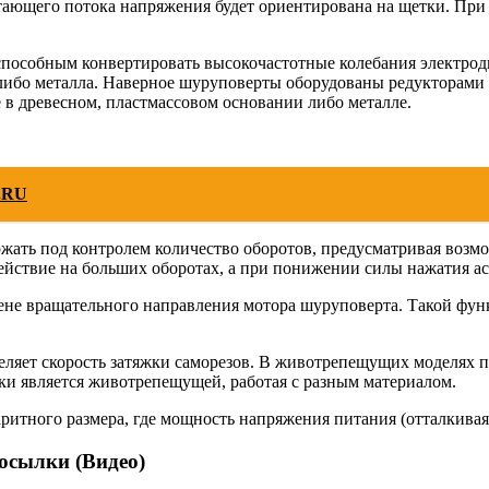
итающего потока напряжения будет ориентирована на щетки. Пр
особным конвертировать высокочастотные колебания электродви
либо металла. Наверное шуруповерты оборудованы редукторами 
е в древесном, пластмассовом основании либо металле.
.RU
ржать под контролем количество оборотов, предусматривая воз
ействие на больших оборотах, а при понижении силы нажатия ас
ене вращательного направления мотора шуруповерта. Такой фун
деляет скорость затяжки саморезов. В животрепещущих моделях п
яжки является животрепещущей, работая с разным материалом.
тного размера, где мощность напряжения питания (отталкиваясь
осылки (
Видео
)