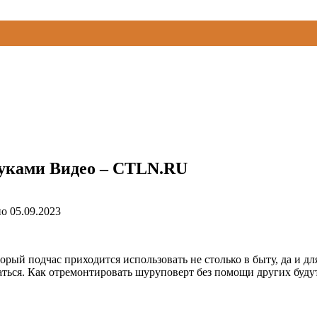
уками Видео – CTLN.RU
но
05.09.2023
рый подчас приходится использовать не столько в быту, да и для
аться. Как отремонтировать шуруповерт без помощи других будут