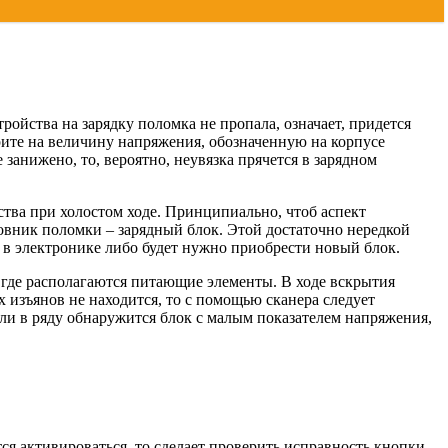
ройства на зарядку поломка не пропала, означает, придется
ите на величину напряжения, обозначенную на корпусе
занижено, то, вероятно, неувязка прячется в зарядном
ства при холостом ходе. Принципиально, чтоб аспект
новник поломки – зарядный блок. Этой достаточно нередкой
 в электронике либо будет нужно приобрести новый блок.
 где располагаются питающие элементы. В ходе вскрытия
изъянов не находится, то с помощью сканера следует
ли в ряду обнаружится блок с малым показателем напряжения,
тся активироваться, то сделает проверить исправность кнопки