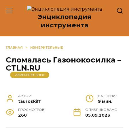
Перейти
к
Энциклопедия
содержанию
инструмента
ГЛАВНАЯ
»
ИЗМЕРИТЕЛЬНЫЕ
Сломалась Газонокосилка –
CTLN.RU
ИЗМЕРИТЕЛЬНЫЕ
АВТОР
НА ЧТЕНИЕ
tauroskiff
9 мин.
ПРОСМОТРОВ
ОПУБЛИКОВАНО
260
05.09.2023