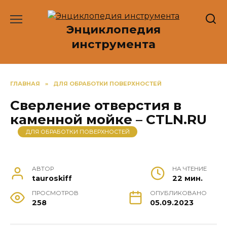
Перейти
к
Энциклопедия
содержанию
инструмента
ГЛАВНАЯ
»
ДЛЯ ОБРАБОТКИ ПОВЕРХНОСТЕЙ
Сверление отверстия в
каменной мойке – CTLN.RU
ДЛЯ ОБРАБОТКИ ПОВЕРХНОСТЕЙ
АВТОР
НА ЧТЕНИЕ
tauroskiff
22 мин.
ПРОСМОТРОВ
ОПУБЛИКОВАНО
258
05.09.2023