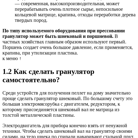
— современная, высокопроизводительная, может
перерабатывать очень плотное сырье, непосильное
кольцевой матрице, крапива, отходы переработки дерева
твердых пород.
По типу используемого оборудования при прессовании
гранулятор может быть шнековый и поршневой.
В
частных хозяйствах главным образом используют первый.
Поршень создает очень большое давление, если применяется,
крапива, при утилизации пластика.
к меню ↑
1.2 Как сделать гранулятор
самостоятельно?
Среди устройств для получения пеллет на дому значительно
проще сделать гранулятор шнековый. По большому счету это
большая электромясорубка с двигателем, редуктором, к
которому присоединяется шнековый вал не матрица из
толстой металлической пластины.
Электродвигатель для прибора конечно взять от ненужной
техники. Чтобы сделать шнековый вал на гранулятор своими
силами, на тело шнека по спирали наваривают стальной прут.