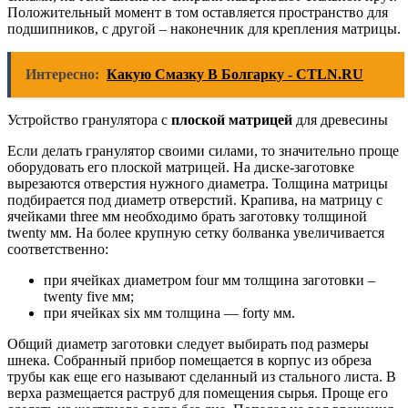
Положительный момент в том оставляется пространство для
подшипников, с другой – наконечник для крепления матрицы.
Интересно:
Какую Смазку В Болгарку - CTLN.RU
Устройство гранулятора с
плоской матрицей
для древесины
Если делать гранулятор своими силами, то значительно проще
оборудовать его плоской матрицей. На диске-заготовке
вырезаются отверстия нужного диаметра. Толщина матрицы
подбирается под диаметр отверстий. Крапива, на матрицу с
ячейками three мм необходимо брать заготовку толщиной
twenty мм. На более крупную сетку болванка увеличивается
соответственно:
при ячейках диаметром four мм толщина заготовки –
twenty five мм;
при ячейках six мм толщина — forty мм.
Общий диаметр заготовки следует выбирать под размеры
шнека. Собранный прибор помещается в корпус из обреза
трубы как еще его называют сделанный из стального листа. В
верха размещается раструб для помещения сырья. Проще его