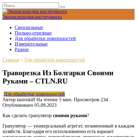
Перейти
Search
к
for:
содержанию
Энциклопедия инструмента
Сверлильные
Пильно-отрезные
Для обработки поверхностей
Измерительные
Разное
Главная
»
Для обработки поверхностей
Траворезка Из Болгарки Своими
Руками – CTLN.RU
Для обработки поверхностей
Автор
tauroskiff
На чтение
5 мин.
Просмотров
234
Опубликовано
05.09.2023
Как сделать гранулятор
своими руками
?
Гранулятор — универсальный агрегат, незаменимый в каждом
хозяйств. Благодаря его использованию есть вариант
изготавливать корма, перерабатывать древесные, пластиковые