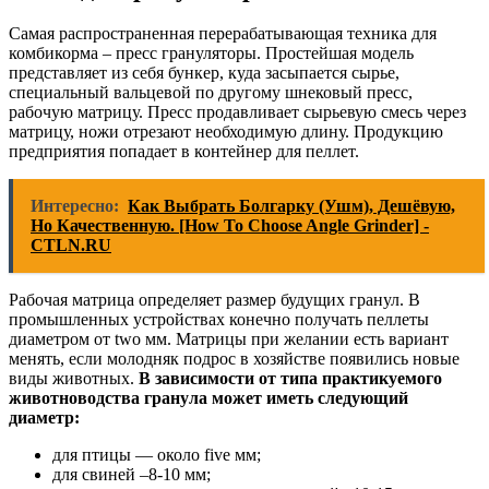
Самая распространенная перерабатывающая техника для
комбикорма – пресс грануляторы. Простейшая модель
представляет из себя бункер, куда засыпается сырье,
специальный вальцевой по другому шнековый пресс,
рабочую матрицу. Пресс продавливает сырьевую смесь через
матрицу, ножи отрезают необходимую длину. Продукцию
предприятия попадает в контейнер для пеллет.
Интересно:
Как Выбрать Болгарку (Ушм), Дешёвую,
Но Качественную. [How To Choose Angle Grinder] -
CTLN.RU
Рабочая матрица определяет размер будущих гранул. В
промышленных устройствах конечно получать пеллеты
диаметром от two мм. Матрицы при желании есть вариант
менять, если молодняк подрос в хозяйстве появились новые
виды животных.
В зависимости от типа практикуемого
животноводства гранула может иметь следующий
диаметр:
для птицы — около five мм;
для свиней –8-10 мм;