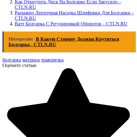
Как Открутить Диск На Болгарке Если Закусило –
CTLN.RU
Рычажно Ленточная Насадка Шлифовки Для Болгарки –
CTLN.RU
Ватт Болгарка С Регулировкой Оборотов – CTLN.RU
Интересно:
В Какую Сторону Должна Крутиться
Болгарка - CTLN.RU
болгарка
матрица
траворезка
Оцените статью