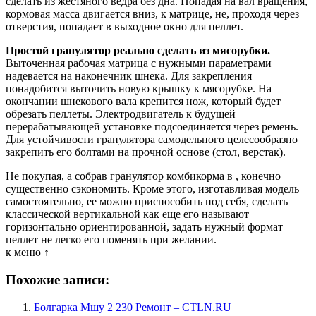
сделать из жестяного ведра без дна. Попадая на вал вращения,
кормовая масса двигается вниз, к матрице, не, проходя через
отверстия, попадает в выходное окно для пеллет.
Простой гранулятор реально сделать из мясорубки.
Выточенная рабочая матрица с нужными параметрами
надевается на наконечник шнека. Для закрепления
понадобится выточить новую крышку к мясорубке. На
окончании шнекового вала крепится нож, который будет
обрезать пеллеты. Электродвигатель к будущей
перерабатывающей установке подсоединяется через ремень.
Для устойчивости гранулятора самодельного целесообразно
закрепить его болтами на прочной основе (стол, верстак).
Не покупая, а собрав гранулятор комбикорма в , конечно
существенно сэкономить. Кроме этого, изготавливая модель
самостоятельно, ее можно приспособить под себя, сделать
классической вертикальной как еще его называют
горизонтально ориентированной, задать нужный формат
пеллет не легко его поменять при желании.
к меню ↑
Похожие записи:
Болгарка Мшу 2 230 Ремонт – CTLN.RU