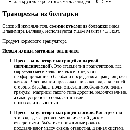
для крупного рогатого скота, лошадей –10-15 мм.
Траворезка из болгарки
Садовый измельчитель
своими руками
из
болгарки
(идея
Владимира Беляева). Используется УШМ Макита 4.5,3кВт.
Продукт кормового гранулятора
Исходя из вида матрицы, различают:
Пресс гранулятор с матрицейкольцевой
(цилиндрической).
Это старый тип грануляторов, где
сырьевая смесь вдавливалась в отверстия
перфорированного барабана посредством вращающихся
катков. В основании прессовального канала, с внешней
стороны барабана, ножи отрезали необходимую длину
гранулы. Матрицы такого типа дорогие, недолговечные,
а само устройство обладает низкой
производительностью.
Пресс гранулятор с матрицейплоской.
Конструкция
это вал, где закреплен металлический диск с
отверстиями. Зубчатые прижимные ролики
продавливают массу сквозь отверстия. Данная система