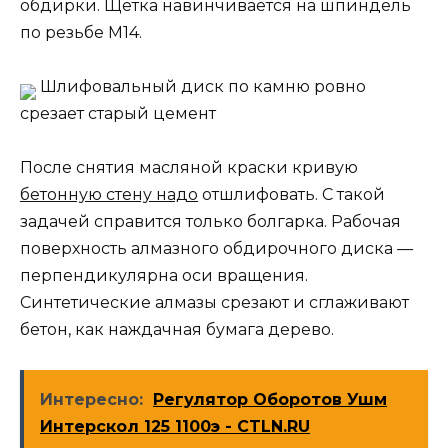
обдирки. Щётка навинчивается на шпиндель
по резьбе М14.
Шлифовальный диск по камню ровно
срезает старый цемент
После снятия масляной краски кривую
бетонную стену надо
отшлифовать. С такой
задачей справится только болгарка. Рабочая
поверхность алмазного обдирочного диска —
перпендикулярна оси вращения.
Синтетические алмазы срезают и сглаживают
бетон, как наждачная бумага дерево.
Интересно:
Регулятор Оборотов Ушм
Интерскол 125 1100э - CTLN.RU