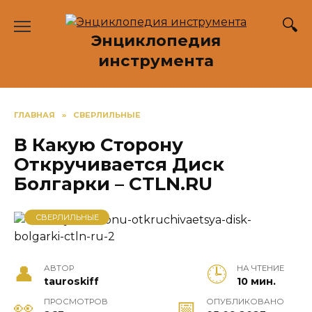
Перейти
к
Энциклопедия
содержанию
инструмента
ГЛАВНАЯ
»
СВЕРЛИЛЬНЫЕ
В Какую Сторону
Откручивается Диск
Болгарки – CTLN.RU
СВЕРЛИЛЬНЫЕ
АВТОР
НА ЧТЕНИЕ
tauroskiff
10 мин.
ПРОСМОТРОВ
ОПУБЛИКОВАНО