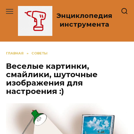
Перейти
к
Энциклопедия
содержанию
инструмента
ГЛАВНАЯ
»
СОВЕТЫ
Веселые картинки,
смайлики, шуточные
изображения для
настроения :)