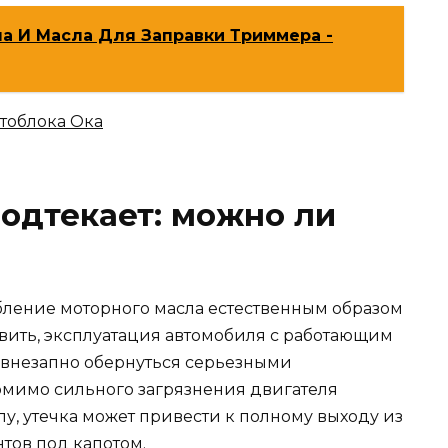
а И Масла Для Заправки Триммера -
тоблока Ока
одтекает: можно ли
ебление моторного масла естественным образом
авить, эксплуатация автомобиля с работающим
 внезапно обернуться серьезными
омимо сильного загрязнения двигателя
у, утечка может привести к полному выходу из
тов под капотом.