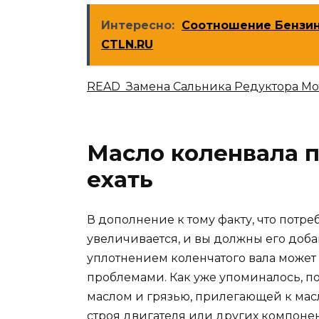
Интересно:
Соотношение Бензин
CTLN.RU
READ Замена Сальника Редуктора Мо
Масло коленвала п
ехать
В дополнение к тому факту, что потр
увеличивается, и вы должны его доб
уплотнением коленчатого вала может
проблемами. Как уже упоминалось, п
маслом и грязью, прилегающей к масл
строя двигателя или других компонен