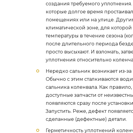
создания требуемого уплотнения. 
которые долгое время простаивал
помещениях или на улице. Други
климатической зоне, для которо
температуры в течение сезона (хол
после длительного периода безд
просто высыхают. И взломать, зат
уплотнения относительно коленчат
Нередко сальник возникает из-за 
Обычно с этим сталкиваются води
сальника коленвала. Как правило
доступные запчасти от неизвестн
появляются сразу после установк
Запустить. Реже, дефект появляет
сделанные (дефектные) детали.
Герметичность уплотнений коленча