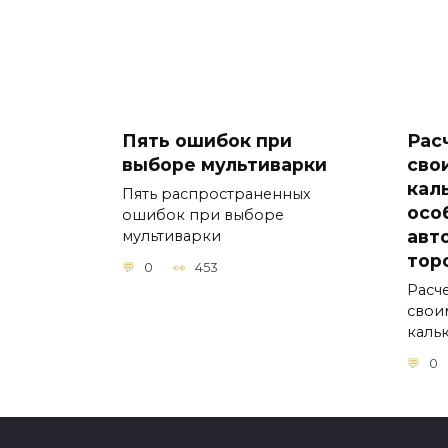
Пять ошибок при
Рас
выборе мультиварки
сво
кал
Пять распространенных
осо
ошибок при выборе
авт
мультиварки
тор
0
453
Расч
свои
каль
0