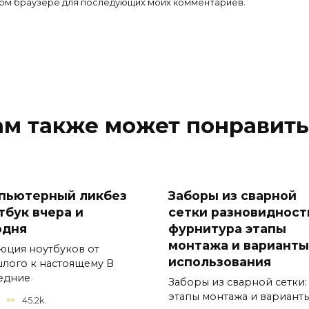
 этом браузере для последующих моих комментариев.
ам также может понравить
пьютерный ликбез
Заборы из сварной
тбук вчера и
сетки разновидност
одня
фурнитура этапы
монтажа и варианты
юция ноутбуков от
использования
лого к настоящему В
едние
Заборы из сварной сетки:
этапы монтажа и вариант
45.2k.