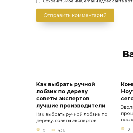
Сохранить моё имя, email и адрес сайта в
В
Как выбрать ручной
Ком
лобзик по дереву
Ноу
советы экспертов
сег
лучшие производители
Эвол
прош
Как выбрать ручной лобзик по
посл
дереву: советы экспертов
0
0
436