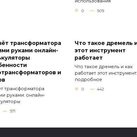
использования
0
509
чёт трансформатора
Что такое дремель и
ими руками онлайн-
этот инструмент
ькуляторы
работает
бенности
Что такое дремель и как
отрансформаторов и
работает этот инструмент
ов
подробное
ет трансформатора
0
442
ми руками: онлайн-
куляторы
571