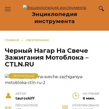
Перейти
к
Энциклопедия
содержанию
инструмента
ГЛАВНАЯ
»
СВЕРЛИЛЬНЫЕ
Черный Нагар На Свече
Зажигания Мотоблока –
CTLN.RU
СВЕРЛИЛЬНЫЕ
АВТОР
НА ЧТЕНИЕ
tauroskiff
6 мин.
ПРОСМОТРОВ
ОПУБЛИКОВАНО