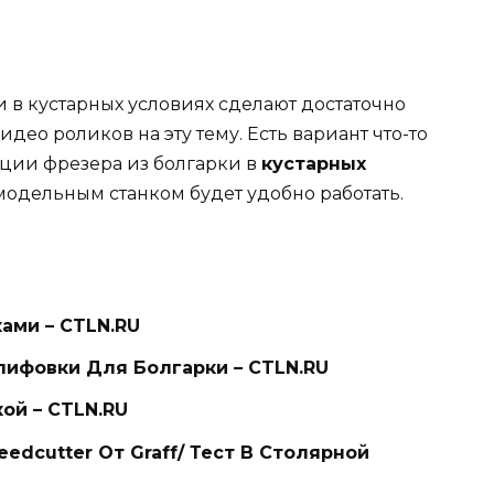
 в кустарных условиях сделают достаточно
идео роликов на эту тему. Есть вариант что-то
кции фрезера из болгарки в
кустарных
амодельным станком будет удобно работать.
ами – CTLN.RU
ифовки Для Болгарки – CTLN.RU
ой – CTLN.RU
edcutter От Graff/ Тест В Столярной