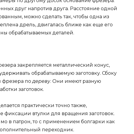
фанеры по другому досок основание фрезера.
енных друг напротив друга. Расстояние одной
ванным, можно сделать так, чтобы одна из
креплена дрель, двигалась ближе как еще его
ины обрабатываемых деталей.
езера закрепляется металлический конус,
удерживать обрабатываемую заготовку. Сбоку
ы фрезера по
дереву
. Они имеют разную
ботки заготовок.
елается практически точно также,
бе фиксации втулки для вращения заготовок.
мо в патрон, то с применением болгарки как
дополнительный переходник.