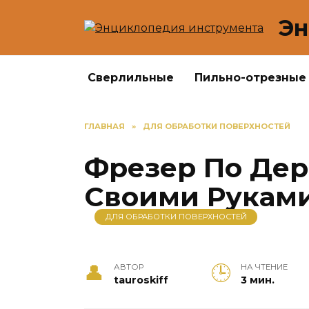
Перейти
Эн
к
содержанию
Сверлильные
Пильно-отрезные
ГЛАВНАЯ
»
ДЛЯ ОБРАБОТКИ ПОВЕРХНОСТЕЙ
Фрезер По Дер
Своими Руками
ДЛЯ ОБРАБОТКИ ПОВЕРХНОСТЕЙ
АВТОР
НА ЧТЕНИЕ
tauroskiff
3 мин.