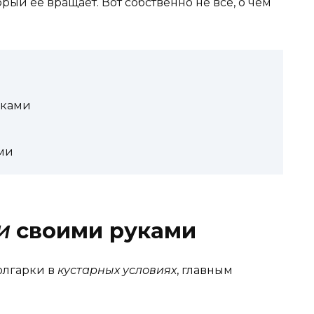
рый её вращает. Вот собственно не всё, о чём
уками
ми
и
своими руками
болгарки в
кустарных условиях
, главным