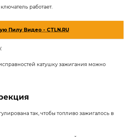
ключатель работает.
ую Пилу Видео - CTLN.RU
у
еисправностей катушку зажигания можно
рекция
улирована так, чтобы топливо зажигалось в