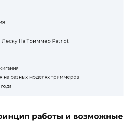
ия
 Леску На Триммер Patriot
жигания
я на разных моделях триммеров
 года
ринцип работы и возможные