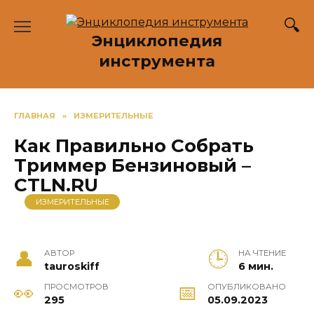
Перейти
к
Энциклопедия
содержанию
инструмента
ГЛАВНАЯ
»
ИЗМЕРИТЕЛЬНЫЕ
Как Правильно Собрать
Триммер Бензиновый –
CTLN.RU
ИЗМЕРИТЕЛЬНЫЕ
АВТОР
НА ЧТЕНИЕ
tauroskiff
6 мин.
ПРОСМОТРОВ
ОПУБЛИКОВАНО
295
05.09.2023