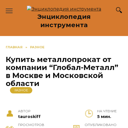
Перейти
к
Энциклопедия
содержанию
инструмента
ГЛАВНАЯ
»
РАЗНОЕ
Купить металлопрокат от
компании “Глобал-Металл”
в Москве и Московской
области
РАЗНОЕ
АВТОР
НА ЧТЕНИЕ
tauroskiff
5 мин.
ПРОСМОТРОВ
ОПУБЛИКОВАНО