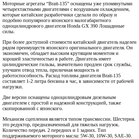
Моторные агрегаты “Brait-135” оснащены уже упомянутыми
четырехтактными двигателями с воздушным охлаждением,
которые китайские разработчики сделали по образу и
подобию популярного японского малогабаритного
одноцилиндрового двигателя Honda GX 390 Лошадиные
силы.
При более доступной стоимости китайский двигатель наделен
рядом преимуществ японского оригинального двигателя. Он
экономичен, обладает высоким крутящим моментом и
хорошей эластичностью в работе. Двигатель имеет
цилиндрические гильзы, значительно продлен срок службы,
улучшен отвод тепла, приличная мощность и
работоспособность. Расход топлива двигателя Brait-135
составляет 1-2 литра бензина в час, в зависимости от рабочей
нагрузки.
Две версии оснащены одноцилиндровым дизельным
двигателем с простой и надежной конструкцией, также
скопированной с японского.
Механизм сцепления является типом трансмиссии. Шестерня.
это редуктор, предназначенный для тяжелых нагрузок.
Количество передач. 2 передних и 1 задних. Тип
поддерживаемого моторного масла: 5W-30, 10W-30, SAE-30.