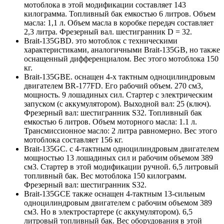
мотоблока в этой модификации составляет 143
килограмма. Топливный бак емкостью 6 литров. Объем
масла: 1,1 л. Объем масла в коробке передач составляет
2,3 литра. Фрезерный вал. шестигранник D = 32.
Brait-135GBD. это мотоблок с техническими
характеристиками, аналогичными Brait-135GB, но также
оснащенный дифференциалом. Вес этого мотоблока 150
кг.
Brait-135GBE. оснащен 4-х тактным одноцилиндровым
двигателем BR-177FD. Его рабочий объем. 270 см3,
мощность. 9 лошадиных сил. Стартер с электрическим
запуском (с аккумулятором). Выходной вал: 25 (ключ).
Фрезерный вал: шестигранник S32. Топливный бак
емкостью 6 литров. Объем моторного масла: 1.1 л.
Трансмиссионное масло: 2 литра равномерно. Вес этого
мотоблока составляет 156 кг.
Brait-135GC. с 4-тактным одноцилиндровым двигателем
мощностью 13 лошадиных сил и рабочим объемом 389
см3. Стартер в этой модификации ручной. 6,5 литровый
топливный бак. Вес мотоблока 150 килограмм.
Фрезерный вал: шестигранник S32.
Brait-135GCE также оснащен 4-тактным 13-сильным
одноцилиндровым двигателем с рабочим объемом 389
см3. Но в электростартере (с аккумулятором). 6,5
литровый топливный бак. Вес оборудования в этой