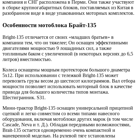
компания и СНГ расположена в Перми. Они также участвуют
в сборке крупногабаритных блоков, поставляемых из Китая в
разобранном виде в виде упакованных моторных комплектов.
Особенности мотоблока Брайт-135
Bright-135 отличается от своих «младших братьев» в
компании тем, что он тяжелее; Он оснащен эффективными
двигателями мощностью 9 лошадиных сил, а также
топливным баком с увеличенной (в некоторых версиях до 6,5
литров) вместимостью.
Колеса оснащены мощным протектором большого диаметра
5х12. При использовании с тележкой Bright-135 может
перевозить грузы весом до шестисот килограммов. Вал отбора
мощности позволяет использовать моторный блок в качестве
привода для большого количества типов монтажа.
Шестигранник. S31.
Мини-трактор Bright-135 оснащен универсальной прицепной
сцепкой и легко совместим со всеми типами навесного
оборудования, включая мотоблоки других марок (в том числе
Cascade, Neva и т. Д.). Обладая передовыми возможностями,
Brait-135 остается одновременно очень компактной и
маневренной моделью. На рулевой тяге установлены