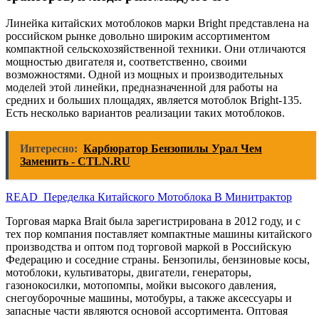
Линейка китайских мотоблоков марки Bright представлена ​​на
российском рынке довольно широким ассортиментом
компактной сельскохозяйственной техники. Они отличаются
мощностью двигателя и, соответственно, своими
возможностями. Одной из мощных и производительных
моделей этой линейки, предназначенной для работы на
средних и больших площадях, является мотоблок Bright-135.
Есть несколько вариантов реализации таких мотоблоков.
Интересно:
Карбюратор Бензопилы Урал Чем
Заменить - CTLN.RU
READ Переделка Китайского Мотоблока В Минитрактор
Торговая марка Brait была зарегистрирована в 2012 году, и с
тех пор компания поставляет компактные машины китайского
производства и оптом под торговой маркой в ​​Российскую
Федерацию и соседние страны. Бензопилы, бензиновые косы,
мотоблоки, культиваторы, двигатели, генераторы,
газонокосилки, мотопомпы, мойки высокого давления,
снегоуборочные машины, мотобуры, а также аксессуары и
запасные части являются основой ассортимента. Оптовая