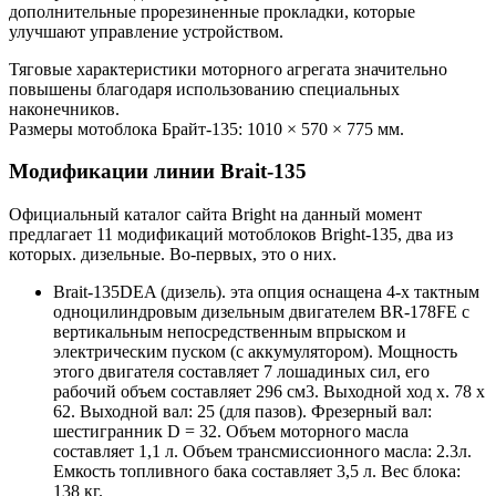
дополнительные прорезиненные прокладки, которые
улучшают управление устройством.
Тяговые характеристики моторного агрегата значительно
повышены благодаря использованию специальных
наконечников.
Размеры мотоблока Брайт-135: 1010 × 570 × 775 мм.
Модификации линии Brait-135
Официальный каталог сайта Bright на данный момент
предлагает 11 модификаций мотоблоков Bright-135, два из
которых. дизельные. Во-первых, это о них.
Brait-135DEA (дизель). эта опция оснащена 4-х тактным
одноцилиндровым дизельным двигателем BR-178FE с
вертикальным непосредственным впрыском и
электрическим пуском (с аккумулятором). Мощность
этого двигателя составляет 7 лошадиных сил, его
рабочий объем составляет 296 см3. Выходной ход x. 78 x
62. Выходной вал: 25 (для пазов). Фрезерный вал:
шестигранник D = 32. Объем моторного масла
составляет 1,1 л. Объем трансмиссионного масла: 2.3л.
Емкость топливного бака составляет 3,5 л. Вес блока:
138 кг.