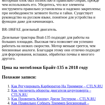
моторный блок был полностью и правильно собран, прежде
чем использовать его. Убедитесь, что все элементы
инструмента правильно установлены и надежно закреплены;
при необходимости затяните болты и гайки. Существует
руководство на русском языке, понятное для устройства и
функции даже для начинающих.
BR-186FAE дизельный двигатель.
Дизельные тракторы Brait-135 подходят для работы на
больших площадях. Высокая тяга позволяет им успешно
работать на низких скоростях. Мотор меньше греется, чем
бензиновые аналоги. Благодаря этому они отлично подходят
для форсирования, вспашки, обработки почвы и многого
другого.
Цена на мотоблоки Брайт-135 в 2018 году
Похожие записи:
Как Регулировать Карбюратор На Триммере – CTLN.RU
Как увеличить обороты двигателя шуруповерта –
CTLN.RU
Как Проверить Кнопку Дрели Тестером – CTLN.RU
Как Правильно Собрать Триммер Бензиновый –