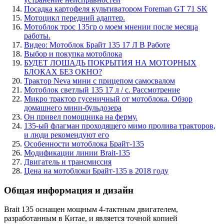
Посадка картофеля культиватором Foreman GT 71 SK
Мотоцикл передний адаптер.
Мотоблок трос 135гр о моем мнении после месяца
работы.
Видео: Мотоблок Брайт 135 17 Л В Работе
Выбор и покупка мотоблока
БУДЕТ ЛОШАДЬ ПОКРЫТИЯ НА МОТОРНЫХ
БЛОКАХ БЕЗ ОКНО?
Трактор Neva мини с прицепом самосвалом
Мотоблок светлый 135 17 л / с. Рассмотрение
Микро трактор гусеничный от мотоблока. Обзор
домашнего мини-бульдозера
Он привел помощника на ферму.
135-ый флагман проходящего мимо пролива тракторов,
и люди рекомендуют его
Особенности мотоблока Брайт-135
Модификации линии Brait-135
Двигатель и трансмиссия
Цена на мотоблоки Брайт-135 в 2018 году
Общая информация и дизайн
Brait 135 оснащен мощным 4-тактным двигателем,
разработанным в Китае, и является точной копией