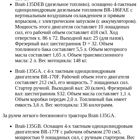
Brait-135DEB (дизельное топливо). оснащено 4-тактным
одноцилиндровым дизельным топливом BR-186FAE с
вертикальным воздушным охлаждением и прямым
впрыском, с электрическим запуском (с аккумулятором).
Мощность этого двигателя составляет 10 лошадиных
сил, его рабочий объем составляет 418 см3. Ход
отверстия x. 86 x 72. Выходной вал: 25 (для пазов).
Фрезерный вал: шестигранник D = 32. Объем
топливного бака составляет 5,5 л. Объем моторного
масла составляет 1,65 л. Объем трансмиссионного
масла: 2 л. Вес мотоцикла: 148 кг.
Brait-135GA. с 4-х тактным одноцилиндровым
двигателем BR-170F. Рабочий объем этого двигателя
составляет 212 см3, его мощность. 7 лошадиных сил.
Стартер ручной. Выходной вал: 20 (ключ). Фрезерный
вал: шестигранник S32. Объем масла составляет 1,1 л.
Объем коробки передач 2,0 л. Топливный бак имеет
емкость 3,6 л. Вес мотоцикла: 136 килограмм.
За рулем легкого бензинового трактора Brait-135GA.
Brait-135GB. Оснащен 4-х тактным одноцилиндровым
двигателем BR-177F с рабочим объемом 270 см3,
мощностью 9 лошадиных сил, с ручным стартером. Вес