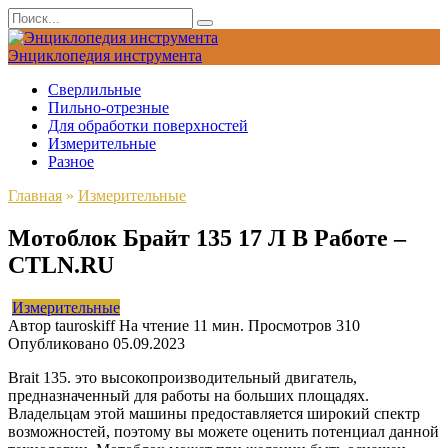
Перейти
Search
к
for:
содержанию
Энциклопедия инструмента
Сверлильные
Пильно-отрезные
Для обработки поверхностей
Измерительные
Разное
Главная
»
Измерительные
Мотоблок Брайт 135 17 Л В Работе –
CTLN.RU
Измерительные
Автор
tauroskiff
На чтение
11 мин.
Просмотров
310
Опубликовано
05.09.2023
Brait 135. это высокопроизводительный двигатель,
предназначенный для работы на больших площадях.
Владельцам этой машины предоставляется широкий спектр
возможностей, поэтому вы можете оценить потенциал данной