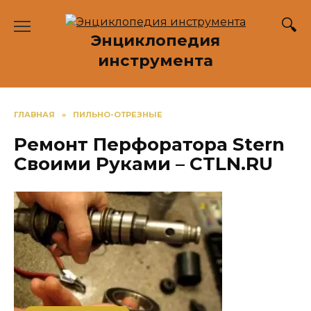
Перейти
к
Энциклопедия
содержанию
инструмента
ГЛАВНАЯ
»
ПИЛЬНО-ОТРЕЗНЫЕ
Ремонт Перфоратора Stern
Своими Руками – CTLN.RU