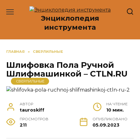
Перейти
к
Энциклопедия
содержанию
инструмента
ГЛАВНАЯ
»
СВЕРЛИЛЬНЫЕ
Шлифовка Пола Ручной
Шлифмашинкой – CTLN.RU
СВЕРЛИЛЬНЫЕ
АВТОР
НА ЧТЕНИЕ
tauroskiff
10 мин.
ПРОСМОТРОВ
ОПУБЛИКОВАНО
211
05.09.2023