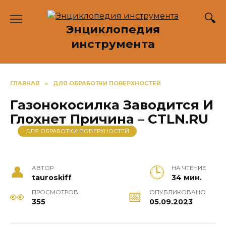
Перейти
к
Энциклопедия
содержанию
инструмента
ГЛАВНАЯ
»
ДЛЯ ОБРАБОТКИ ПОВЕРХНОСТЕЙ
Газонокосилка Заводится И
Глохнет Причина – CTLN.RU
ДЛЯ ОБРАБОТКИ ПОВЕРХНОСТЕЙ
АВТОР
НА ЧТЕНИЕ
tauroskiff
34 мин.
ПРОСМОТРОВ
ОПУБЛИКОВАНО
355
05.09.2023