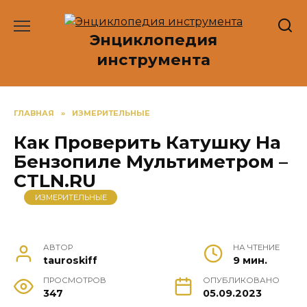
Перейти
к
Энциклопедия
содержанию
инструмента
ГЛАВНАЯ
»
ИЗМЕРИТЕЛЬНЫЕ
Как Проверить Катушку На
Бензопиле Мультиметром –
CTLN.RU
ИЗМЕРИТЕЛЬНЫЕ
АВТОР
НА ЧТЕНИЕ
tauroskiff
9 мин.
ПРОСМОТРОВ
ОПУБЛИКОВАНО
347
05.09.2023