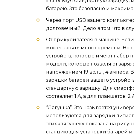
Используя стандартную зарядку,
батарею. Это безопасно и максима
Через порт USB вашего компьютер
долговечный. Дело в том, что в сл
От прикуривателя в машине. Если
может занять много времени. Но 
устройств, которые имеют набор п
модели, которые позволяют заря
напряжением 19 вольт, 4 ампера.
зарядки батареи вашего устройст
стандартную зарядку. Для смартф
составляет 1 А, а для планшетов. 2 А
“Лягушка”. Это называется униве
используются для зарядки литиев
этих «лягушек» показана на рисун
станцию ​​для установки батарей 