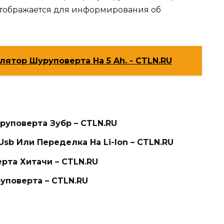
отображается для информирования об
лятор Шуруповерта На 5 Ah. - CTLN.RU
руповерта Зубр – CTLN.RU
sb Или Переделка На Li-Ion – CTLN.RU
рта Хитачи – CTLN.RU
уповерта – CTLN.RU