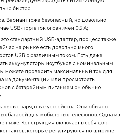
 мы рекомендуем зарядить литий-ионную
льно быстро;
а. Вариант тоже безопасный, но довольно
учае USB-порта ток ограничен 0,5 А;
 это стандартный USB-адаптер, процесс также
сейчас на рынке есть довольно много
ортов USB с различным током. Есть даже
жать аккумуляторы ноутбуков с номинальным
 Вы можете проверить максимальный ток для
ва из документации или просмотреть
онов с батарейным питанием он обычно
;
рсальные зарядные устройства. Они обычно
ых батарей для мобильных телефонов. Одна из
ке ниже. Конструкция включает в себя док-
и контактов, которые регулируются по ширине