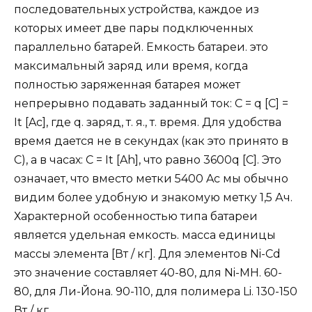
последовательных устройства, каждое из
которых имеет две пары подключенных
параллельно батарей. Емкость батареи. это
максимальный заряд или время, когда
полностью заряженная батарея может
непрерывно подавать заданный ток: C = q [C] =
It [Ac], где q. заряд, т. я., т. время. Для удобства
время дается не в секундах (как это принято в
C), а в часах: C = It [Ah], что равно 3600q [C]. Это
означает, что вместо метки 5400 Ac мы обычно
видим более удобную и знакомую метку 1,5 Ач.
Характерной особенностью типа батареи
является удельная емкость. масса единицы
массы элемента [Вт / кг]. Для элементов Ni-Cd
это значение составляет 40-80, для Ni-MH. 60-
80, для Ли-Йона. 90-110, для полимера Li. 130-150
Вт / кг.