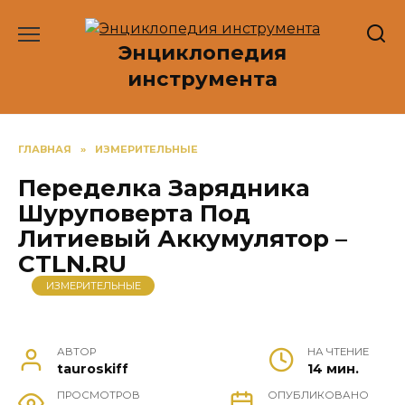
Перейти
к
Энциклопедия
содержанию
инструмента
ГЛАВНАЯ
»
ИЗМЕРИТЕЛЬНЫЕ
Переделка Зарядника
Шуруповерта Под
Литиевый Аккумулятор –
CTLN.RU
ИЗМЕРИТЕЛЬНЫЕ
АВТОР
НА ЧТЕНИЕ
tauroskiff
14 мин.
ПРОСМОТРОВ
ОПУБЛИКОВАНО