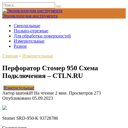
Перейти
Search
к
for:
содержанию
Энциклопедия инструмента
Сверлильные
Пильно-отрезные
Для обработки поверхностей
Измерительные
Разное
Главная
»
Измерительные
Перфоратор Стомер 950 Схема
Подключения – CTLN.RU
Измерительные
Автор
tauroskiff
На чтение
2 мин.
Просмотров
273
Опубликовано
05.09.2023
Stomer SRD-950-K 93728786
Содержание