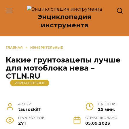
Перейти
к
Энциклопедия
содержанию
инструмента
ГЛАВНАЯ
»
ИЗМЕРИТЕЛЬНЫЕ
Какие грунтозацепы лучше
для мотоблока нева –
CTLN.RU
ИЗМЕРИТЕЛЬНЫЕ
АВТОР
НА ЧТЕНИЕ
tauroskiff
25 мин.
ПРОСМОТРОВ
ОПУБЛИКОВАНО
271
05.09.2023